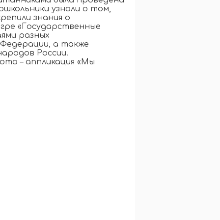
питанниками была проведена
ошкольники узнали о том,
крепили знания о
игре «Государственные
аями разных
 Федерации, а также
ародов России.
ота – аппликация «Мы