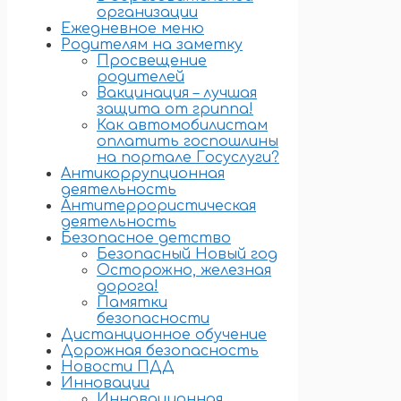
организации
Ежедневное меню
Родителям на заметку
Просвещение
родителей
Вакцинация – лучшая
защита от гриппа!
Как автомобилистам
оплатить госпошлины
на портале Госуслуги?
Антикоррупционная
деятельность
Антитеррористическая
деятельность
Безопасное детство
Безопасный Новый год
Осторожно, железная
дорога!
Памятки
безопасности
Дистанционное обучение
Дорожная безопасность
Новости ПДД
Инновации
Инновационная