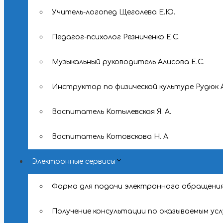
Учитель-логопед Щеголева Е.Ю.
Педагог-психолог Резниченко Е.С.
Музыкальный руководитель Алисова Е.С.
Инструктор по физической культуре Рудюк А
Воспитатель Котылевская Я. А.
Воспитатель Котовскова Н. А.
Электронные сервисы
Форма для подачи электронного обращени
Получение консультации по оказываемым усл