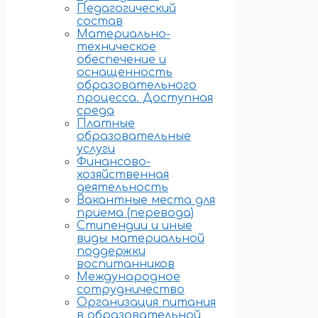
Педагогический
состав
Материально-
техническое
обеспечение и
оснащенность
образовательного
процесса. Доступная
среда
Платные
образовательные
услуги
Финансово-
хозяйственная
деятельность
Вакантные места для
приема (перевода)
Стипендии и иные
виды материальной
поддержки
воспитанников
Международное
сотрудничество
Организация питания
в образовательной