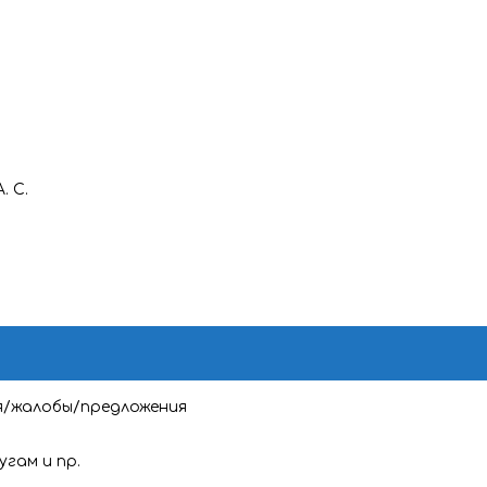
. С.
я/жалобы/предложения
угам и пр.