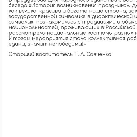
В преддверии Дня народного единства с вос
беседа «История возникновения праздника». Д
как велика, красива и богата наша страна, за
государственной символике в дидактической 
символы», познакомились с традициями и обыч
национальностей, проживающих в Российской
рассмотрели национальные костюмы разных н
Итогом мероприятия стала коллективная раб
едины, значит непобедимы!»
Старший воспитатель Т. А. Савченко