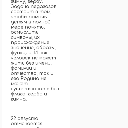
гимну, гербу.
Задача педагогов
состоит в том,
чтобы помочь
детям в полной
мере понять,
осмыслить
символы, их
происхождение,
значение, образы,
функции. И как
человек не может
жить без имени,
фамилии и
отчества, так и
его Родина не
может
существовать без
флага, герба и
гимна.
22 августа
отмечается