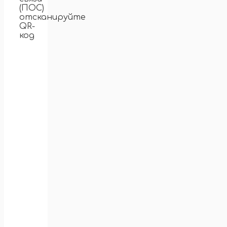
(ПОС)
отсканируйте
QR-
код