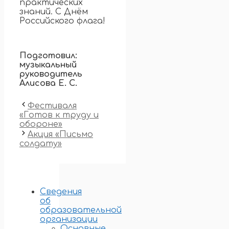
практических
знаний. С Днём
Российского флага!
Подготовил:
музыкальный
руководитель
Алисова Е. С.
Фестиваля
«Готов к труду и
обороне»
Акция «Письмо
солдату»
Сведения
об
образовательной
организации
Основные