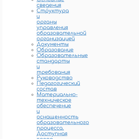
сведения
Структура
и
органы
управления
образовательной
организацией
Документы
Образование
Образовательные
стандарты
и
требования
Руководство
Педагогический
состав
Материально-
техническое
обеспечение
и
оснащенность
образовательного
процесса.
Доступная