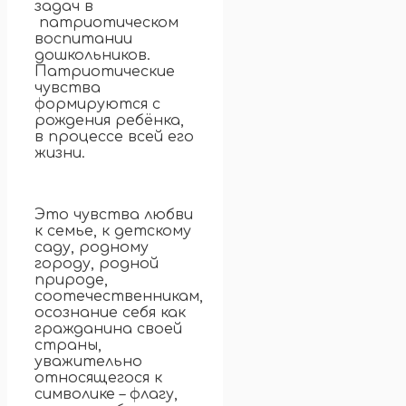
задач в
патриотическом
воспитании
дошкольников.
Патриотические
чувства
формируются с
рождения ребёнка,
в процессе всей его
жизни.
Это чувства любви
к семье, к детскому
саду, родному
городу, родной
природе,
соотечественникам,
осознание себя как
гражданина своей
страны,
уважительно
относящегося к
символике – флагу,