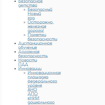
Безопасное
детство
Безопасный
Новый
год
Осторожно,
железная
дорога!
Памятки
безопасности
Дистанционное
обучение
Дорожная
безопасность
Новости
ПДД
Инновации
Инновационная
площадка
федерального
уровня
АНО
ДПО
«НИИ
дошкольного