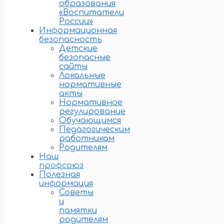
образования
«Воспитатели
России»
Информационная
безопасность
Детские
безопасные
сайты
Локальные
нормативные
акты
Нормативное
регулирование
Обучающимся
Педагогическим
работникам
Родителям
Наш
профсоюз
Полезная
информация
Советы
и
памятки
родителям