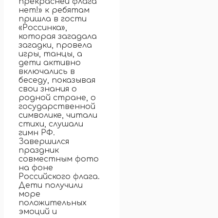
прекрасней флага
нет!» к ребятам
пришла в гости
«Россинка»,
которая загадала
загадки, провела
игры, танцы, а
дети активно
включались в
беседу, показывая
свои знания о
родной стране, о
государственной
символике, читали
стихи, слушали
гимн РФ.
Завершился
праздник
совместным фото
на фоне
Российского флага.
Дети получили
море
положительных
эмоций и