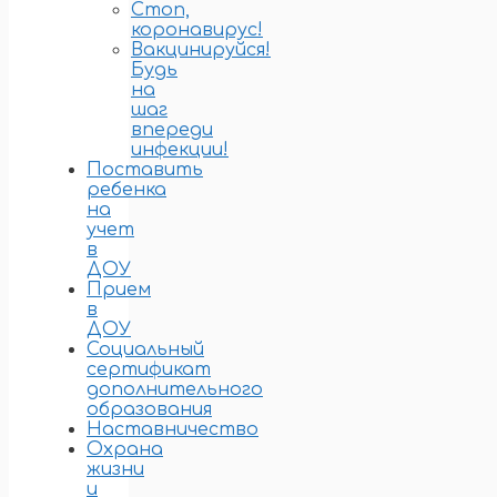
Стоп,
коронавирус!
Вакцинируйся!
Будь
на
шаг
впереди
инфекции!
Поставить
ребенка
на
учет
в
ДОУ
Прием
в
ДОУ
Социальный
сертификат
дополнительного
образования
Наставничество
Охрана
жизни
и