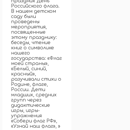
праздник День
Российского флага.
В нашем детском
саду были
проведены
мероприятия,
посвященные
этому празднику:
беседы, чтение
книг о символике
нашего
государства: «Флаг
моей страны»,
«Белый, синий,
красный»,
разучивали стихи о
Родине, флаге,
России. Дети
младших, средних
групп через
дидактические
игры, игры-
упражнения
«Собери флаг РФ»,
«Узнай наш флаг», »