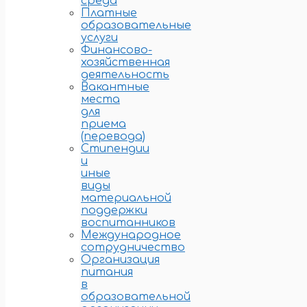
среда
Платные
образовательные
услуги
Финансово-
хозяйственная
деятельность
Вакантные
места
для
приема
(перевода)
Стипендии
и
иные
виды
материальной
поддержки
воспитанников
Международное
сотрудничество
Организация
питания
в
образовательной