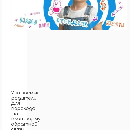
Уважаемые
родители!
Для
перехода
на
платформу
обратной
связи