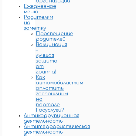
организации
Ежедневное
меню
Родителям
на
заметку
Просвещение
родителей
Вакцинация
–
лучшая
защита
от
гриппа!
Как
автомобилистам
оплатить
госпошлины
на
портале
Госуслуги?
Антикоррупционная
деятельность
Антитеррористическая
деятельность