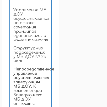
Управление МБ
ДОУ
осуществляется
на основе
сочетания
принципов
единоначалия и
коллегиальности.
Структурных
подразделений
у МБ ДОУ № 23
нет
Непосредственное
управление
осуществляется
заведующим
МБ ДОУ
. К
компетенции
Заведующего
МБ ДОУ
относятся