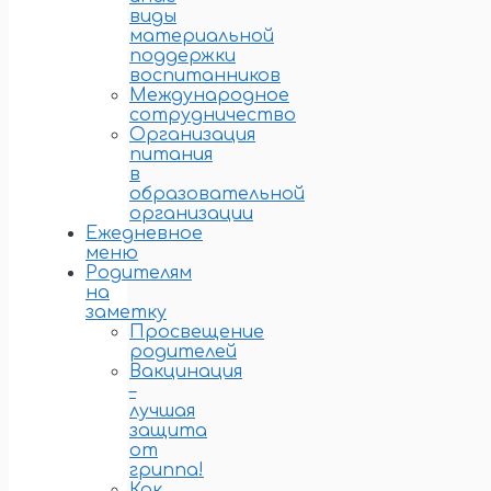
виды
материальной
поддержки
воспитанников
Международное
сотрудничество
Организация
питания
в
образовательной
организации
Ежедневное
меню
Родителям
на
заметку
Просвещение
родителей
Вакцинация
–
лучшая
защита
от
гриппа!
Как