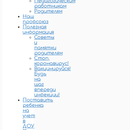
Педагогическим
работникам
Родителям
Наш
профсоюз
Полезная
информация
Советы
и
памятки
родителям
Стоп,
коронавирус!
Вакцинируйся!
Будь
на
шаг
впереди
инфекции!
Поставить
ребенка
на
учет
в
ДОУ