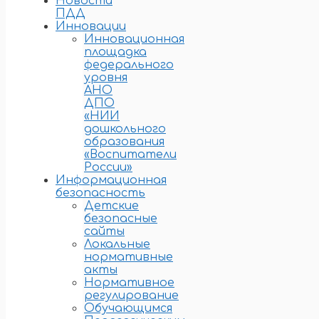
Новости
ПДД
Инновации
Инновационная
площадка
федерального
уровня
АНО
ДПО
«НИИ
дошкольного
образования
«Воспитатели
России»
Информационная
безопасность
Детские
безопасные
сайты
Локальные
нормативные
акты
Нормативное
регулирование
Обучающимся