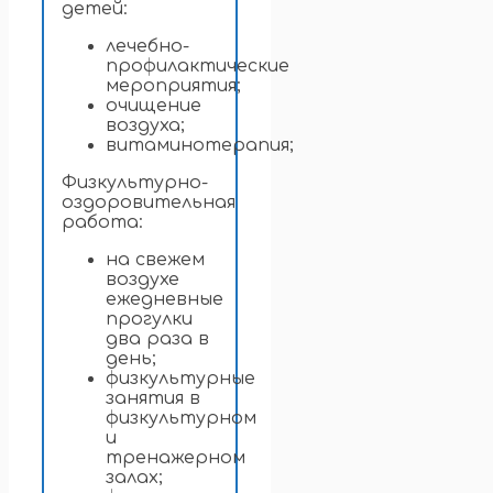
детей:
лечебно-
профилактические
мероприятия;
очищение
воздуха;
витаминотерапия;
Физкультурно-
оздоровительная
работа:
на свежем
воздухе
ежедневные
прогулки
два раза в
день;
физкультурные
занятия в
физкультурном
и
тренажерном
залах;