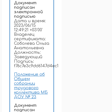
Документ
подписан
электронной
подписью
Дата и время:
2023/06/15
12:49:21 +03'00'
Владелец
сертификата:
Соболева Ольга
Анатольевна
Должность:
Заведующий
Подпись:
f76c7e3c9dd6147d4ec1
Положение об
Общем
собрании
трудового
коллектива МБ
ДОУ № 23
Документ
подписан