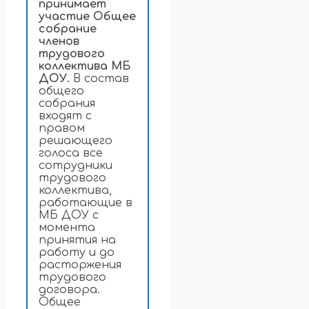
принимает
участие Общее
собрание
членов
трудового
коллектива МБ
ДОУ.
В состав
общего
собрания
входят с
правом
решающего
голоса все
сотрудники
трудового
коллектива,
работающие в
МБ ДОУ с
момента
принятия на
работу и до
расторжения
трудового
договора.
Общее