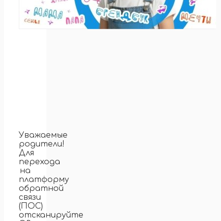
Уважаемые
родители!
Для
перехода
на
платформу
обратной
связи
(ПОС)
отсканируйте