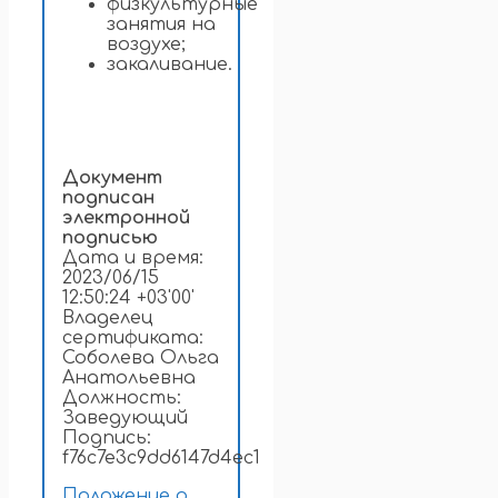
физкультурные
занятия на
воздухе;
закаливание.
Документ
подписан
электронной
подписью
Дата и время:
2023/06/15
12:50:24 +03'00'
Владелец
сертификата:
Соболева Ольга
Анатольевна
Должность:
Заведующий
Подпись:
f76c7e3c9dd6147d4ec1
Положение о