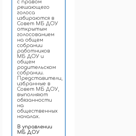
с правом
решающего
голоса
избираются в
Совет МБ ДОУ
открытым
голосованием
на общем
собрании
работников
МБ ДОУ и
общем
родительском
собрании.
Представители,
избранные в
Совет МБ ДОУ,
выполняют
обязанности
на
общественных
началах.
В управлении
МБ ДОУ