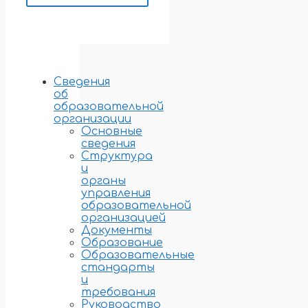
Сведения
об
образовательной
организации
Основные
сведения
Структура
и
органы
управления
образовательной
организацией
Документы
Образование
Образовательные
стандарты
и
требования
Руководство