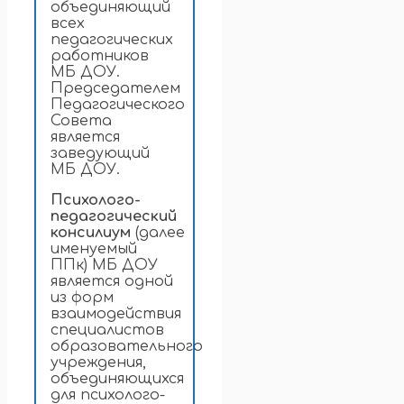
объединяющий
всех
педагогических
работников
МБ ДОУ.
Председателем
Педагогического
Совета
является
заведующий
МБ ДОУ.
Психолого-
педагогический
консилиум
(далее
именуемый
ППк) МБ ДОУ
является одной
из форм
взаимодействия
специалистов
образовательного
учреждения,
объединяющихся
для психолого-