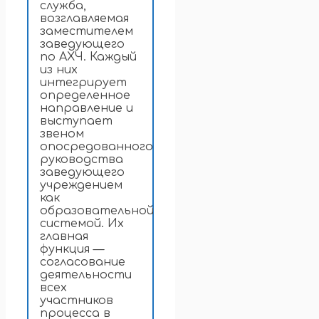
служба,
возглавляемая
заместителем
заведующего
по АХЧ. Каждый
из них
интегрирует
определенное
направление и
выступает
звеном
опосредованного
руководства
заведующего
учреждением
как
образовательной
системой. Их
главная
функция —
согласование
деятельности
всех
участников
процесса в