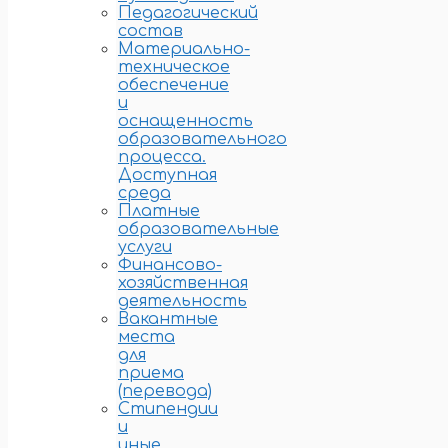
Педагогический
состав
Материально-
техническое
обеспечение
и
оснащенность
образовательного
процесса.
Доступная
среда
Платные
образовательные
услуги
Финансово-
хозяйственная
деятельность
Вакантные
места
для
приема
(перевода)
Стипендии
и
иные