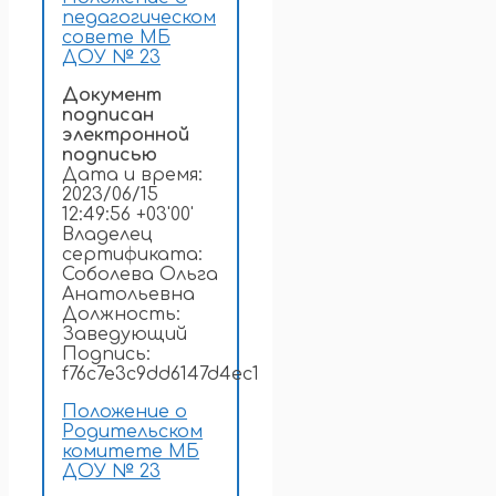
педагогическом
совете МБ
ДОУ № 23
Документ
подписан
электронной
подписью
Дата и время:
2023/06/15
12:49:56 +03'00'
Владелец
сертификата:
Соболева Ольга
Анатольевна
Должность:
Заведующий
Подпись:
f76c7e3c9dd6147d4ec1
Положение о
Родительском
комитете МБ
ДОУ № 23