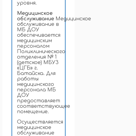
уровня.
Медицинское
обслуживание
Медицинское
обслуживание в
МБ ДОУ
обеспечивается
медицинским
персоналом
Поликлинического
отделения № 1
(детское) МБУЗ
«ЦГБ» г.
Батайска. Для
работы
медицинского
персонала МБ
ДОУ
предоставляет
соответствующее
помещение.
Осуществляется
медицинское
обслуживание