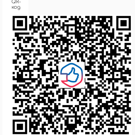
QR-
код