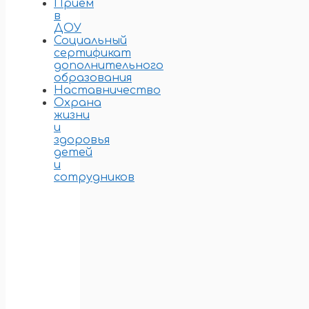
Прием
в
ДОУ
Социальный
сертификат
дополнительного
образования
Наставничество
Охрана
жизни
и
здоровья
детей
и
сотрудников