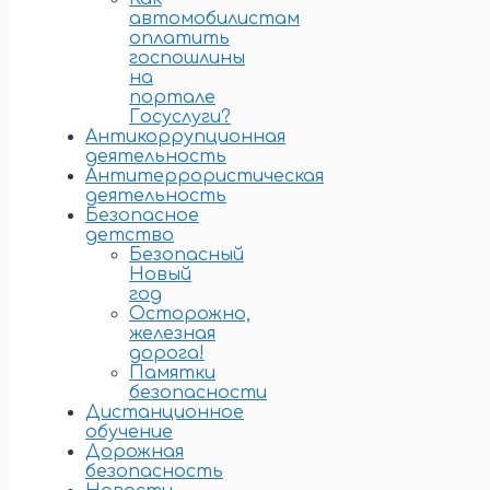
автомобилистам
оплатить
госпошлины
на
портале
Госуслуги?
Антикоррупционная
деятельность
Антитеррористическая
деятельность
Безопасное
детство
Безопасный
Новый
год
Осторожно,
железная
дорога!
Памятки
безопасности
Дистанционное
обучение
Дорожная
безопасность