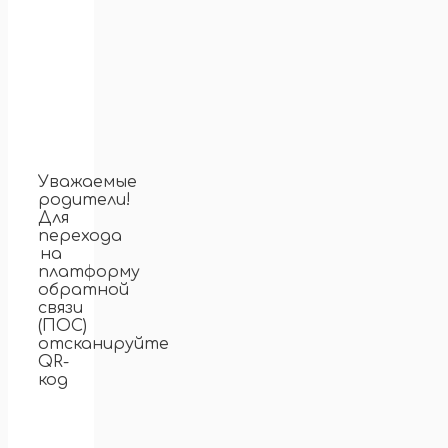
Уважаемые
родители!
Для
перехода
на
платформу
обратной
связи
(ПОС)
отсканируйте
QR-
код