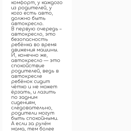
комфорт, у каждого
из родителей, у
кого есть авто,
должно быть
автокресло.
В первую очередь –
автокресло, это
безопасность
ребёнка во время
движения машины.
И, конечно же,
автокресло — это
спокойствие
родителей, ведь в
автокресле
ребёнок сидит
чётко и не может
ёрзать, и лазить
по задним
сидениям,
следовательно,
родители могут
быть спокойными.
А если за рулём
мама, тем более