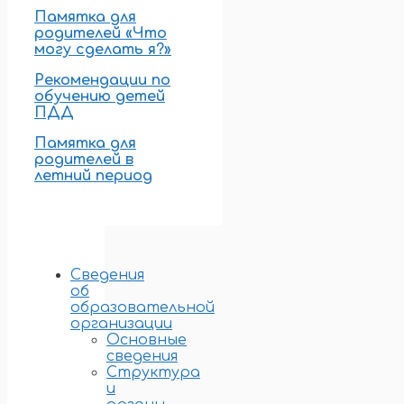
Памятка для
родителей «Что
могу сделать я?»
Рекомендации по
обучению детей
ПДД
Памятка для
родителей в
летний период
Сведения
об
образовательной
организации
Основные
сведения
Структура
и