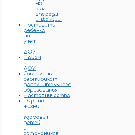
на
шаг
впереди
инфекции!
Поставить
ребенка
на
учет
в
ДОУ
Прием
в
ДОУ
Социальный
сертификат
дополнительного
образования
Наставничество
Охрана
жизни
и
здоровья
детей
и
сотрудников