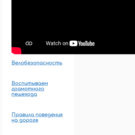
Велобезопасность
Воспитываем
грамотного
пешехода
Правила поведения
на дороге