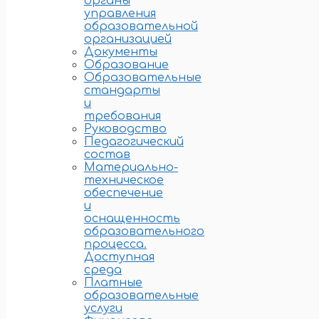
органы
управления
образовательной
организацией
Документы
Образование
Образовательные
стандарты
и
требования
Руководство
Педагогический
состав
Материально-
техническое
обеспечение
и
оснащенность
образовательного
процесса.
Доступная
среда
Платные
образовательные
услуги