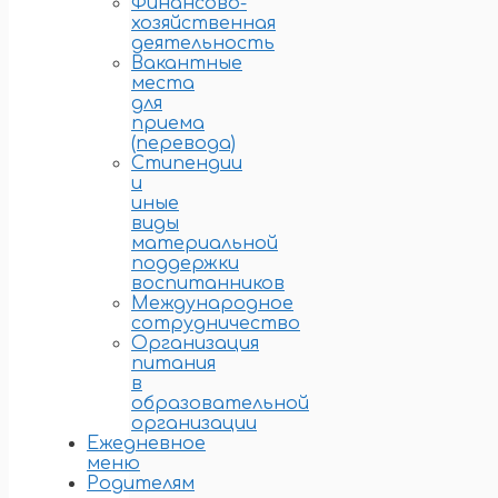
Финансово-
хозяйственная
деятельность
Вакантные
места
для
приема
(перевода)
Стипендии
и
иные
виды
материальной
поддержки
воспитанников
Международное
сотрудничество
Организация
питания
в
образовательной
организации
Ежедневное
меню
Родителям