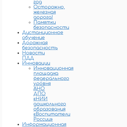
год
Осторожно,
железная
дорога!
Памятки
безопасности
Дистанционное
обучение
Дорожная
безопасность
Новости
ПДД
Инновации
Инновационная
площадка
федерального
уровня
АНО
ДПО
«НИИ
дошкольного
образования
«Воспитатели
России»
Информационная