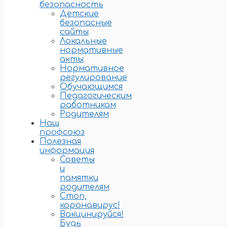
безопасность
Детские
безопасные
сайты
Локальные
нормативные
акты
Нормативное
регулирование
Обучающимся
Педагогическим
работникам
Родителям
Наш
профсоюз
Полезная
информация
Советы
и
памятки
родителям
Стоп,
коронавирус!
Вакцинируйся!
Будь