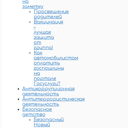
на
заметку
Просвещение
родителей
Вакцинация
–
лучшая
защита
от
гриппа!
Как
автомобилистам
оплатить
госпошлины
на
портале
Госуслуги?
Антикоррупционная
деятельность
Антитеррористическая
деятельность
Безопасное
детство
Безопасный
Новый