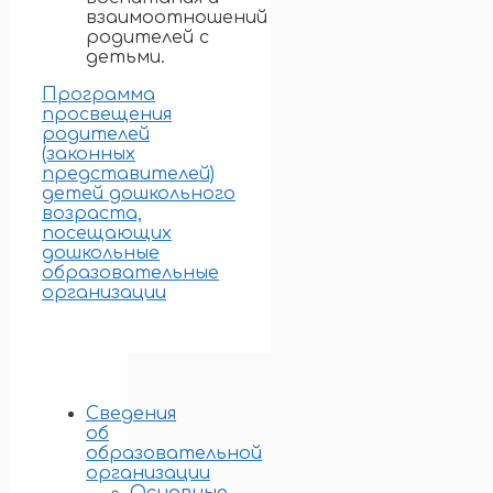
взаимоотношений
родителей с
детьми.
Программа
просвещения
родителей
(законных
представителей)
детей дошкольного
возраста,
посещающих
дошкольные
образовательные
организации
Сведения
об
образовательной
организации