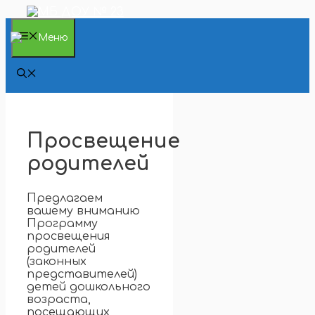
Перейти
к
содержимому
Меню
Просвещение
родителей
Предлагаем
вашему вниманию
Программу
просвещения
родителей
(законных
представителей)
детей дошкольного
возраста,
посещающих