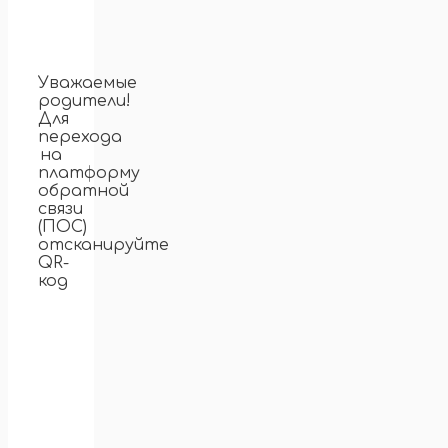
Уважаемые
родители!
Для
перехода
на
платформу
обратной
связи
(ПОС)
отсканируйте
QR-
код