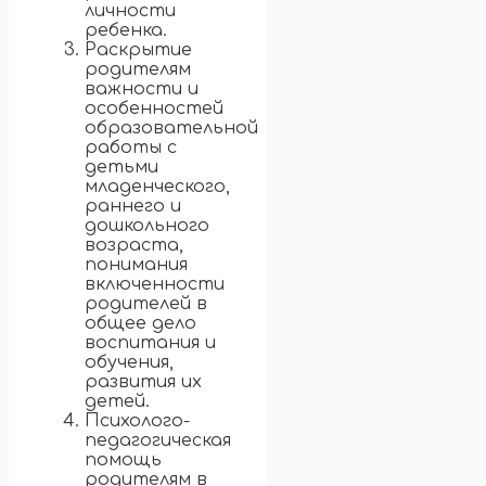
личности
ребенка.
Раскрытие
родителям
важности и
особенностей
образовательной
работы с
детьми
младенческого,
раннего и
дошкольного
возраста,
понимания
включенности
родителей в
общее дело
воспитания и
обучения,
развития их
детей.
Психолого-
педагогическая
помощь
родителям в