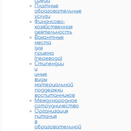
среда
Платные
образовательные
услуги
Финансово-
хозяйственная
деятельность
Вакантные
места
для
приема
(перевода)
Стипендии
и
иные
виды
материальной
поддержки
воспитанников
Международное
сотрудничество
Организация
питания
в
образовательной