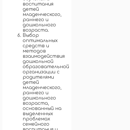
воспитания
детей
младенческого,
раннего и
дошкольного
возраста.
Выбор
оптимальных
средств и
методов
взаимодействия
дошкольной
образовательной
организации с
родителями
детей
младенческого,
раннего и
дошкольного
возраста,
основанный на
выделенных
проблемах
семейного
воспитания и