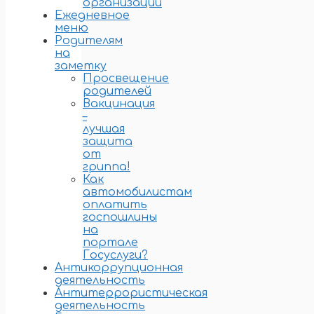
организации
Ежедневное
меню
Родителям
на
заметку
Просвещение
родителей
Вакцинация
–
лучшая
защита
от
гриппа!
Как
автомобилистам
оплатить
госпошлины
на
портале
Госуслуги?
Антикоррупционная
деятельность
Антитеррористическая
деятельность