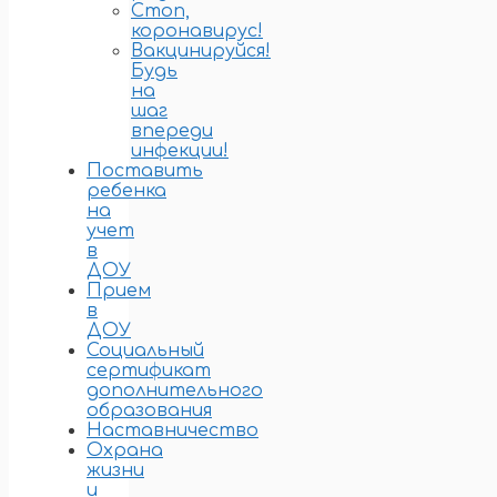
Стоп,
коронавирус!
Вакцинируйся!
Будь
на
шаг
впереди
инфекции!
Поставить
ребенка
на
учет
в
ДОУ
Прием
в
ДОУ
Социальный
сертификат
дополнительного
образования
Наставничество
Охрана
жизни
и