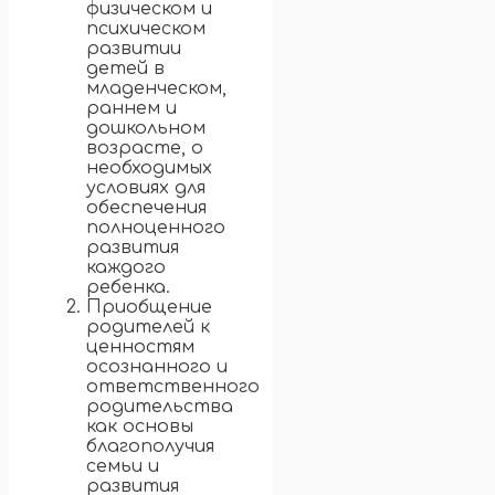
физическом и
психическом
развитии
детей в
младенческом,
раннем и
дошкольном
возрасте, о
необходимых
условиях для
обеспечения
полноценного
развития
каждого
ребенка.
Приобщение
родителей к
ценностям
осознанного и
ответственного
родительства
как основы
благополучия
семьи и
развития