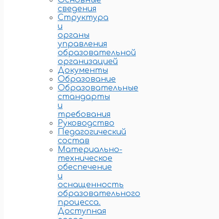
Основные
сведения
Структура
и
органы
управления
образовательной
организацией
Документы
Образование
Образовательные
стандарты
и
требования
Руководство
Педагогический
состав
Материально-
техническое
обеспечение
и
оснащенность
образовательного
процесса.
Доступная