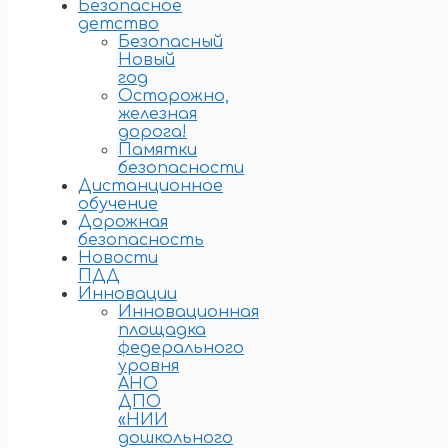
Безопасное
детство
Безопасный
Новый
год
Осторожно,
железная
дорога!
Памятки
безопасности
Дистанционное
обучение
Дорожная
безопасность
Новости
ПДД
Инновации
Инновационная
площадка
федерального
уровня
АНО
ДПО
«НИИ
дошкольного