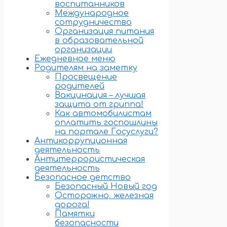
воспитанников
Международное
сотрудничество
Организация питания
в образовательной
организации
Ежедневное меню
Родителям на заметку
Просвещение
родителей
Вакцинация – лучшая
защита от гриппа!
Как автомобилистам
оплатить госпошлины
на портале Госуслуги?
Антикоррупционная
деятельность
Антитеррористическая
деятельность
Безопасное детство
Безопасный Новый год
Осторожно, железная
дорога!
Памятки
безопасности