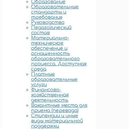
Образование
Образовательные
стандарты и
требования
Руководство
Педагогический
состав
Материально-
техническое
обеспечение и
оснащенность
образовательного
процесса. Доступная
среда
Платные
образовательные
услуги
Финансово-
хозяйственная
деятельность
Вакантные места для
приема (перевода)
Стипендии и иные
виды материальной
поддержки