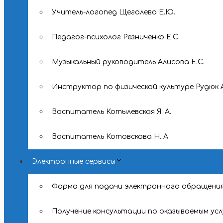
Учитель-логопед Щеголева Е.Ю.
Педагог-психолог Резниченко Е.С.
Музыкальный руководитель Алисова Е.С.
Инструктор по физической культуре Рудюк А
Воспитатель Котылевская Я. А.
Воспитатель Котовскова Н. А.
Электронные сервисы
Форма для подачи электронного обращени
Получение консультации по оказываемым усл