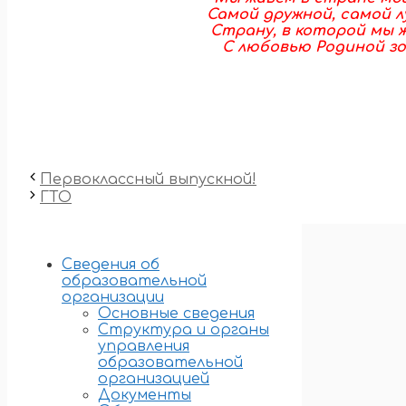
Самой дружной, самой л
Страну, в которой мы 
С любовью Родиной зо
Первоклассный выпускной!
ГТО
Сведения об
образовательной
организации
Основные сведения
Структура и органы
управления
образовательной
организацией
Документы