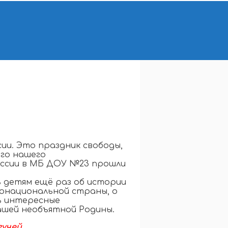
ии. Это праздник свободы,
его нашего
оссии в МБ ДОУ №23 прошли
ь детям ещё раз об истории
гонациональной страны, о
ь интересные
шей необъятной Родины.
учей,