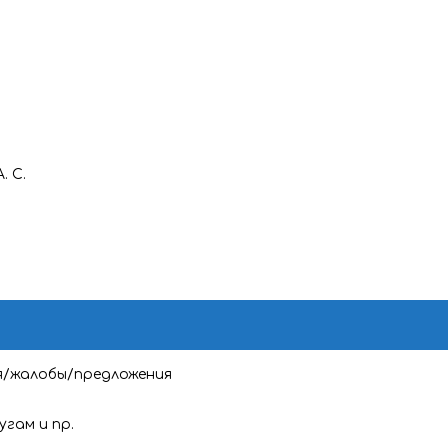
. С.
я/жалобы/предложения
угам и пр.