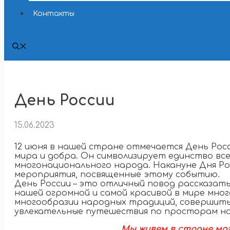
Контакты
День России
15.06.2023
12 июня в нашей стране отмечается День Росс
мира и добра. Он символизирует единство вс
многонационального народа. Накануне Дня Р
мероприятия, посвященные этому событию.
День России – это отличный повод рассказат
нашей огромной и самой красивой в мире мно
многообразии народных традиций, совершит
увлекательные путешествия по просторам на
Мы живем в стране мог