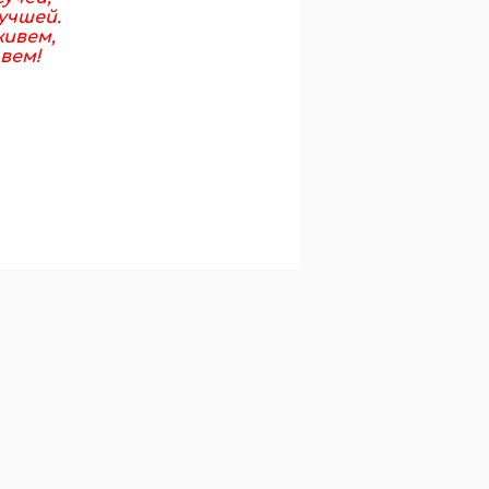
учшей.
живем,
вем!