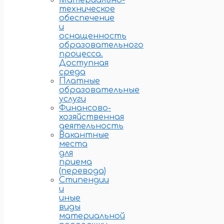
Материально-
техническое
обеспечение
и
оснащенность
образовательного
процесса.
Доступная
среда
Платные
образовательные
услуги
Финансово-
хозяйственная
деятельность
Вакантные
места
для
приема
(перевода)
Стипендии
и
иные
виды
материальной