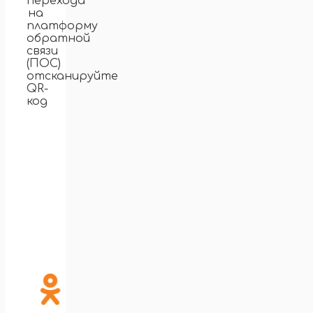
перехода
на
платформу
обратной
связи
(ПОС)
отсканируйте
QR-
код