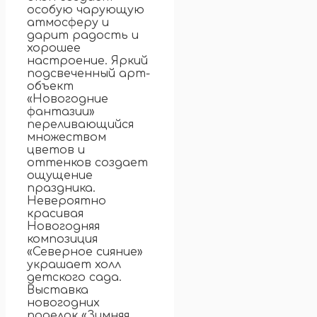
особую чарующую
атмосферу и
дарит радость и
хорошее
настроение. Яркий
подсвеченный арт-
объект
«Новогодние
фантазии»
переливающийся
множеством
цветов и
оттенков создает
ощущение
праздника.
Невероятно
красивая
Новогодняя
композиция
«Северное сияние»
украшает холл
детского сада.
Выставка
новогодних
поделок «Зимняя