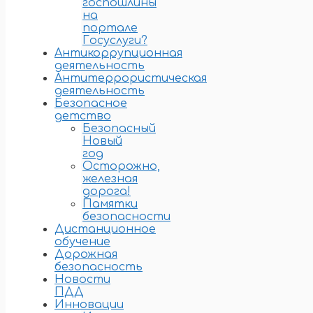
госпошлины
на
портале
Госуслуги?
Антикоррупционная
деятельность
Антитеррористическая
деятельность
Безопасное
детство
Безопасный
Новый
год
Осторожно,
железная
дорога!
Памятки
безопасности
Дистанционное
обучение
Дорожная
безопасность
Новости
ПДД
Инновации