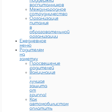
поддержки
воспитанников
Международное
сотрудничество
Организация
питания
в
образовательной
организации
Ежедневное
меню
Родителям
на
заметку
Просвещение
родителей
Вакцинация
–
лучшая
защита
от
гриппа!
Как
автомобилистам
оплатить