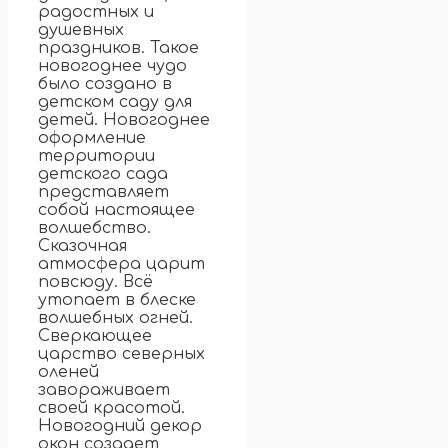
радостных и
душевных
праздников. Такое
новогоднее чудо
было создано в
детском саду для
детей. Новогоднее
оформление
территории
детского сада
представляет
собой настоящее
волшебство.
Сказочная
атмосфера царит
повсюду. Всё
утопает в блеске
волшебных огней.
Сверкающее
царство северных
оленей
завораживает
своей красотой.
Новогодний декор
окон создает