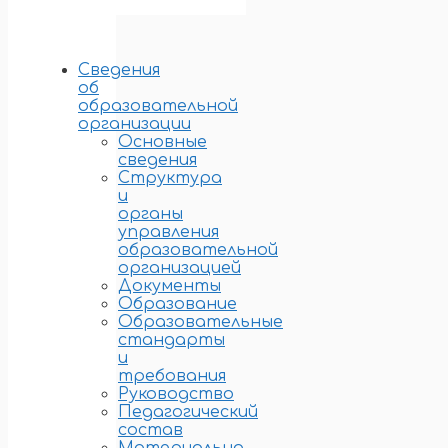
Сведения
об
образовательной
организации
Основные
сведения
Структура
и
органы
управления
образовательной
организацией
Документы
Образование
Образовательные
стандарты
и
требования
Руководство
Педагогический
состав