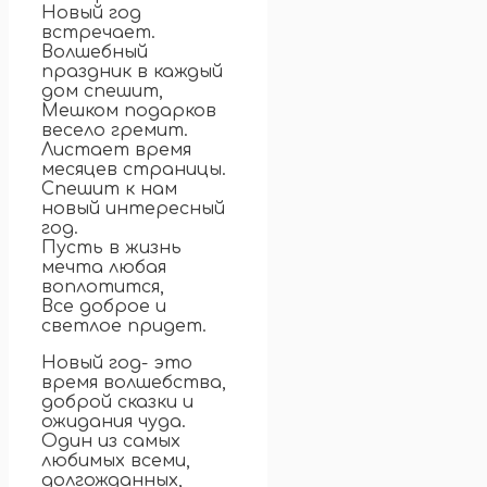
Новый год
встречает.
Волшебный
праздник в каждый
дом спешит,
Мешком подарков
весело гремит.
Листает время
месяцев страницы.
Спешит к нам
новый интересный
год.
Пусть в жизнь
мечта любая
воплотится,
Все доброе и
светлое придет.
Новый год- это
время волшебства,
доброй сказки и
ожидания чуда.
Один из самых
любимых всеми,
долгожданных,