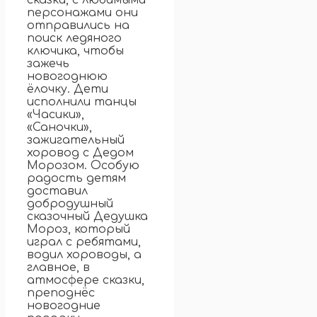
сказки, с любимыми
персонажами они
отправились на
поиск ледяного
ключика, чтобы
зажечь
новогоднюю
ёлочку. Дети
исполнили танцы
«Часики»,
«Саночки»,
зажигательный
хоровод с Дедом
Морозом. Особую
радость детям
доставил
добродушный
сказочный Дедушка
Мороз, который
играл с ребятами,
водил хороводы, а
главное, в
атмосфере сказки,
преподнёс
новогодние