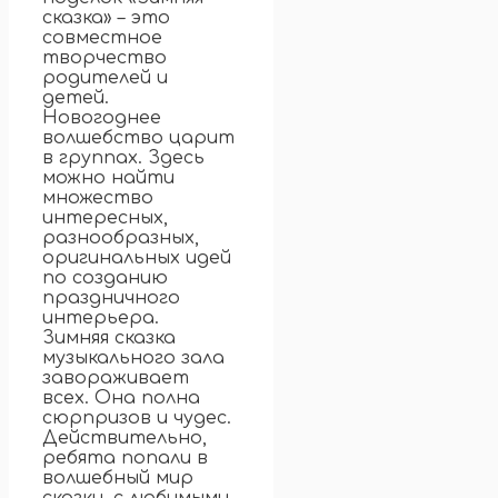
сказка» – это
совместное
творчество
родителей и
детей.
Новогоднее
волшебство царит
в группах. Здесь
можно найти
множество
интересных,
разнообразных,
оригинальных идей
по созданию
праздничного
интерьера.
Зимняя сказка
музыкального зала
завораживает
всех. Она полна
сюрпризов и чудес.
Действительно,
ребята попали в
волшебный мир