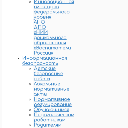
Инновационная
площадка
федерального
уровня
АНО
ДПО
«НИИ
дошкольного
образования
«Воспитатели
России»
Информационная
безопасность
Детские
безопасные
сайты
Локальные
нормативные
акты
Нормативное
регулирование
Обучающимся
Педагогическим
работникам
Родителям