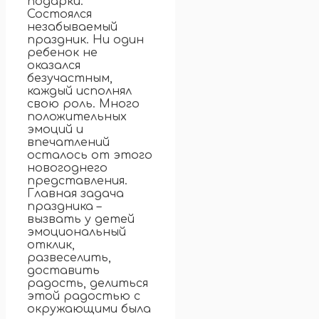
подарки.
Состоялся
незабываемый
праздник. Ни один
ребенок не
оказался
безучастным,
каждый исполнял
свою роль. Много
положительных
эмоций и
впечатлений
осталось от этого
новогоднего
представления.
Главная задача
праздника –
вызвать у детей
эмоциональный
отклик,
развеселить,
доставить
радость, делиться
этой радостью с
окружающими была