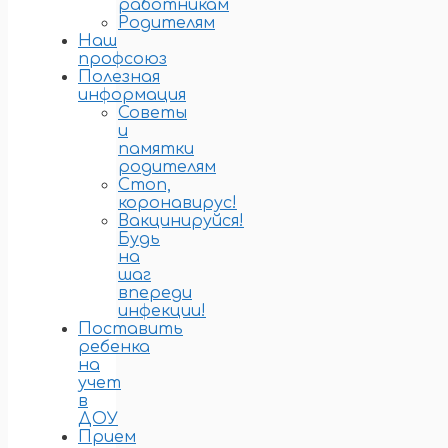
работникам
Родителям
Наш
профсоюз
Полезная
информация
Советы
и
памятки
родителям
Стоп,
коронавирус!
Вакцинируйся!
Будь
на
шаг
впереди
инфекции!
Поставить
ребенка
на
учет
в
ДОУ
Прием