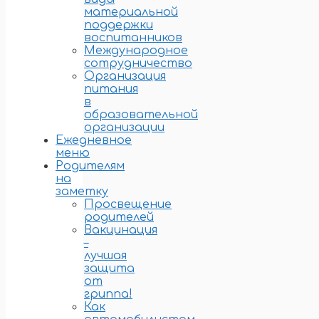
материальной
поддержки
воспитанников
Международное
сотрудничество
Организация
питания
в
образовательной
организации
Ежедневное
меню
Родителям
на
заметку
Просвещение
родителей
Вакцинация
–
лучшая
защита
от
гриппа!
Как