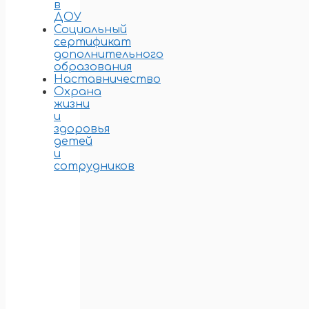
в
ДОУ
Социальный
сертификат
дополнительного
образования
Наставничество
Охрана
жизни
и
здоровья
детей
и
сотрудников