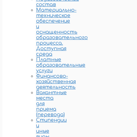
состав
Материально-
техническое
обеспечение
и
оснащенность
образовательного
процесса.
Доступная
среда
Платные
образовательные
услуги
Финансово-
хозяйственная
деятельность
Вакантные
места
для
приема
(перевода)
Стипендии
и
иные
виды