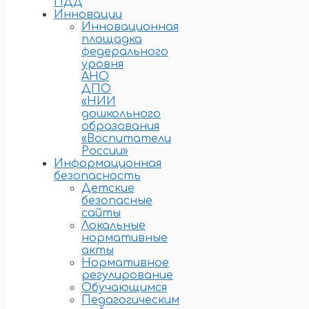
ПДД
Инновации
Инновационная
площадка
федерального
уровня
АНО
ДПО
«НИИ
дошкольного
образования
«Воспитатели
России»
Информационная
безопасность
Детские
безопасные
сайты
Локальные
нормативные
акты
Нормативное
регулирование
Обучающимся
Педагогическим