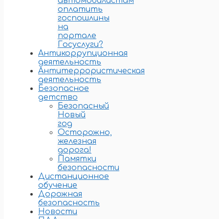
автомобилистам
оплатить
госпошлины
на
портале
Госуслуги?
Антикоррупционная
деятельность
Антитеррористическая
деятельность
Безопасное
детство
Безопасный
Новый
год
Осторожно,
железная
дорога!
Памятки
безопасности
Дистанционное
обучение
Дорожная
безопасность
Новости