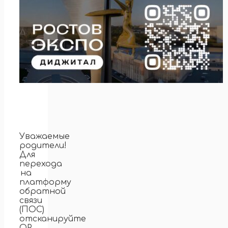
Уважаемые
родители!
Для
перехода
на
платформу
обратной
связи
(ПОС)
отсканируйте