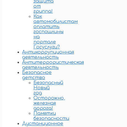
защита
от
гриппа!
Как
автомобилистам
оплатить
госпошлины
на
портале
Госуслуги?
Антикоррупционная
деятельность
Антитеррористическая
деятельность
Безопасное
детство
Безопасный
Новый
год
Осторожно,
железная
дорога!
Памятки
безопасности
Дистанционное