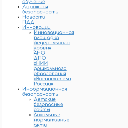
обучение
Дорожная
безопасность
Новости
ПДД
Инновации
Инновационная
площадка
федерального
уровня
АНО
ДПО
«НИИ
дошкольного
образования
«Воспитатели
России»
Информационная
безопасность
Детские
безопасные
сайты
Локальные
нормативные
акты