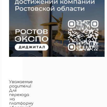
Уважаемые
родители!
Для
перехода
на
платформу