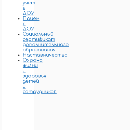
учет
в
ДОУ
Прием
в
ДОУ
Социальный
сертификат
дополнительного
образования
Наставничество
Охрана
жизни
и
здоровья
детей
и
сотрудников