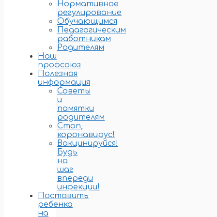
Нормативное
регулирование
Обучающимся
Педагогическим
работникам
Родителям
Наш
профсоюз
Полезная
информация
Советы
и
памятки
родителям
Стоп,
коронавирус!
Вакцинируйся!
Будь
на
шаг
впереди
инфекции!
Поставить
ребенка
на