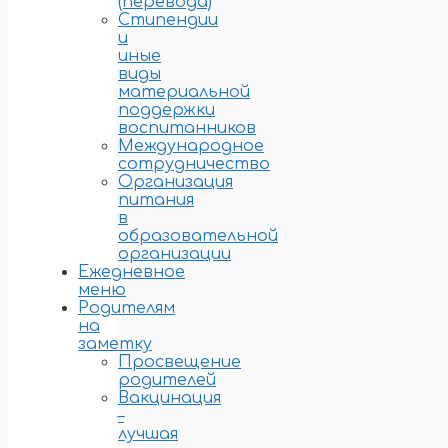
(перевода)
Стипендии
и
иные
виды
материальной
поддержки
воспитанников
Международное
сотрудничество
Организация
питания
в
образовательной
организации
Ежедневное
меню
Родителям
на
заметку
Просвещение
родителей
Вакцинация
–
лучшая