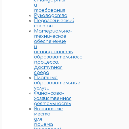
стандарты
и
требования
Руководство
Педагогический
состав
Материально-
техническое
обеспечение
и
оснащенность
образовательного
процесса.
Доступная
среда
Платные
образовательные
услуги
Финансово-
хозяйственная
деятельность
Вакантные
места
для
приема