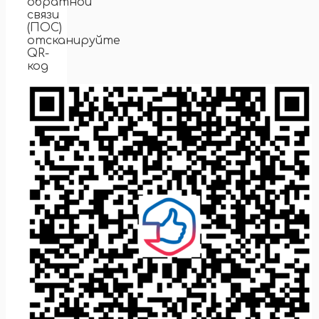
обратной
связи
(ПОС)
отсканируйте
QR-
код