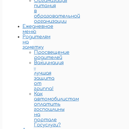
Организация
питания
в
образовательной
организации
Ежедневное
меню
Родителям
на
заметку
Просвещение
родителей
Вакцинация
–
лучшая
защита
от
гриппа!
Как
автомобилистам
оплатить
госпошлины
на
портале
Госуслуги?