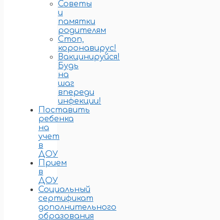
Советы
и
памятки
родителям
Стоп,
коронавирус!
Вакцинируйся!
Будь
на
шаг
впереди
инфекции!
Поставить
ребенка
на
учет
в
ДОУ
Прием
в
ДОУ
Социальный
сертификат
дополнительного
образования