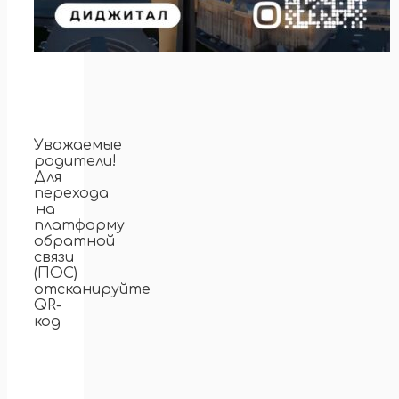
Уважаемые
родители!
Для
перехода
на
платформу
обратной
связи
(ПОС)
отсканируйте
QR-
код