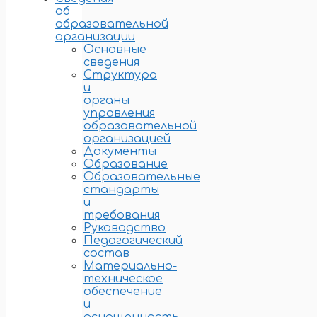
об
образовательной
организации
Основные
сведения
Структура
и
органы
управления
образовательной
организацией
Документы
Образование
Образовательные
стандарты
и
требования
Руководство
Педагогический
состав
Материально-
техническое
обеспечение
и