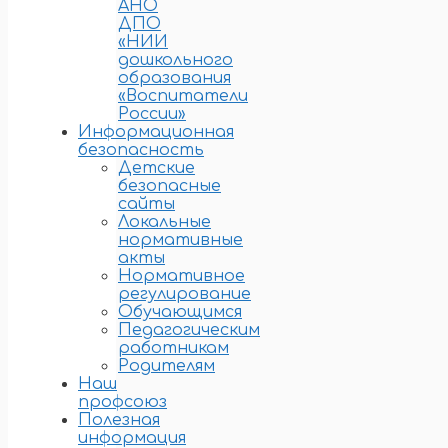
АНО
ДПО
«НИИ
дошкольного
образования
«Воспитатели
России»
Информационная
безопасность
Детские
безопасные
сайты
Локальные
нормативные
акты
Нормативное
регулирование
Обучающимся
Педагогическим
работникам
Родителям
Наш
профсоюз
Полезная
информация