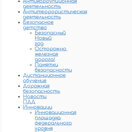
Антикоррупционная
деятельность
Антитеррористическая
деятельность
Безопасное
детство
Безопасный
Новый
год
Осторожно,
железная
дорога!
Памятки
безопасности
Дистанционное
обучение
Дорожная
безопасность
Новости
ПДД
Инновации
Инновационная
площадка
федерального
уровня