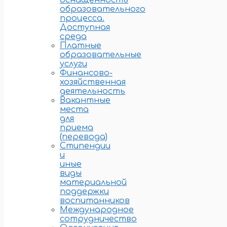
оснащенность
образовательного
процесса.
Доступная
среда
Платные
образовательные
услуги
Финансово-
хозяйственная
деятельность
Вакантные
места
для
приема
(перевода)
Стипендии
и
иные
виды
материальной
поддержки
воспитанников
Международное
сотрудничество