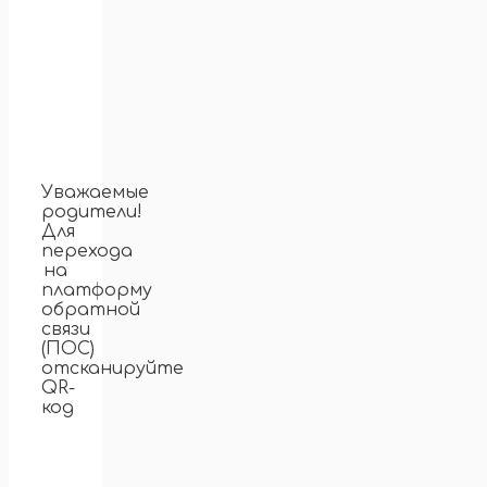
Уважаемые
родители!
Для
перехода
на
платформу
обратной
связи
(ПОС)
отсканируйте
QR-
код