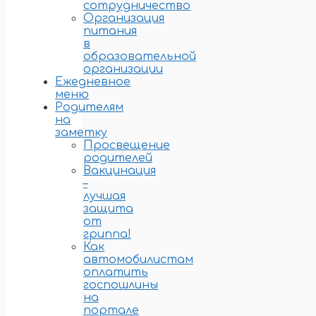
сотрудничество
Организация
питания
в
образовательной
организации
Ежедневное
меню
Родителям
на
заметку
Просвещение
родителей
Вакцинация
–
лучшая
защита
от
гриппа!
Как
автомобилистам
оплатить
госпошлины
на
портале