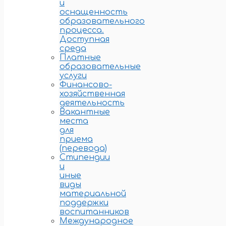
и
оснащенность
образовательного
процесса.
Доступная
среда
Платные
образовательные
услуги
Финансово-
хозяйственная
деятельность
Вакантные
места
для
приема
(перевода)
Стипендии
и
иные
виды
материальной
поддержки
воспитанников
Международное