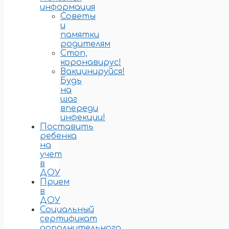
информация
Советы
и
памятки
родителям
Стоп,
коронавирус!
Вакцинируйся!
Будь
на
шаг
впереди
инфекции!
Поставить
ребенка
на
учет
в
ДОУ
Прием
в
ДОУ
Социальный
сертификат
дополнительного