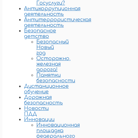
Госуслуги?
Антикоррупционная
деятельность
Антитеррористическая
деятельность
Безопасное
детство
Безопасный
Новый
год
Осторожно,
железная
дорога!
Памятки
безопасности
Дистанционное
обучение
Дорожная
безопасность
Новости
ПДД
Инновации
Инновационная
площадка
федерального