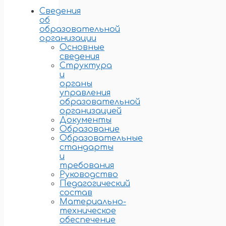
Сведения
об
образовательной
организации
Основные
сведения
Структура
и
органы
управления
образовательной
организацией
Документы
Образование
Образовательные
стандарты
и
требования
Руководство
Педагогический
состав
Материально-
техническое
обеспечение