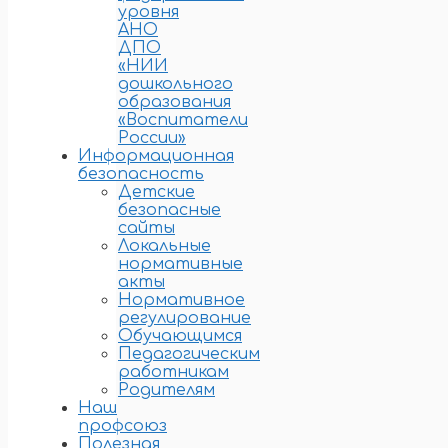
уровня
АНО
ДПО
«НИИ
дошкольного
образования
«Воспитатели
России»
Информационная
безопасность
Детские
безопасные
сайты
Локальные
нормативные
акты
Нормативное
регулирование
Обучающимся
Педагогическим
работникам
Родителям
Наш
профсоюз
Полезная