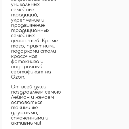
уникальных
семейных
традиций,
укрепление и
продвижение
традиционных
семейных
ценностей. Кроме
того, приятными
подарками стали
красочная
фотокнига и
подарочный
сертификат на
Ozon.
От всей души
поздравляем семью
Лейман и желаем
оставаться
такими же
дружными,
сплочёнными и
активными!