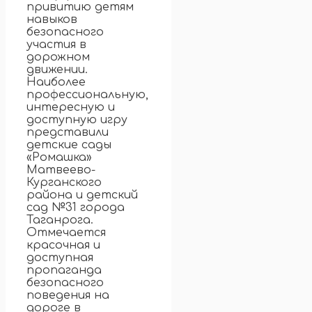
привитию детям
навыков
безопасного
участия в
дорожном
движении.
Наиболее
профессиональную,
интересную и
доступную игру
представили
детские сады
«Ромашка»
Матвеево-
Курганского
района и детский
сад №31 города
Таганрога.
Отмечается
красочная и
доступная
пропаганда
безопасного
поведения на
дороге в