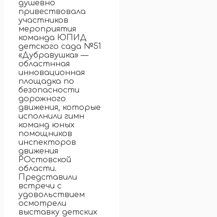
душевно
привествовала
участников
мероприятия
команда ЮПИД
детского сада №51
«Дубравушка» —
областнная
инновационная
площадка по
безопасности
дорожного
движения, которые
исполнили гимн
команд юных
помощников
инспекторов
движения
РОстовской
области.
Представили
встречи с
удовольствием
осмотрели
выставку детских