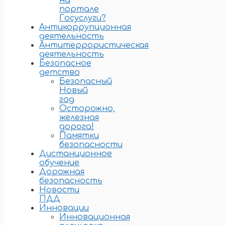
на
портале
Госуслуги?
Антикоррупционная
деятельность
Антитеррористическая
деятельность
Безопасное
детство
Безопасный
Новый
год
Осторожно,
железная
дорога!
Памятки
безопасности
Дистанционное
обучение
Дорожная
безопасность
Новости
ПДД
Инновации
Инновационная