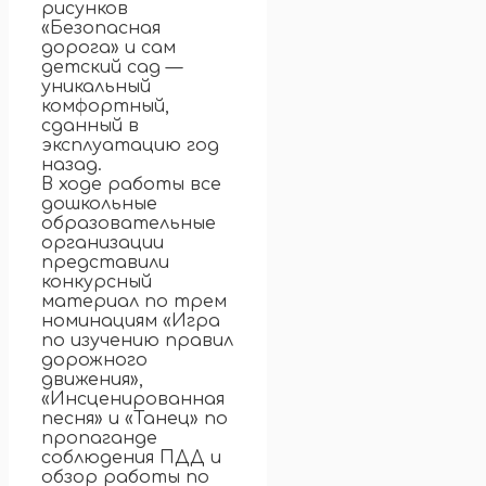
рисунков
«Безопасная
дорога» и сам
детский сад —
уникальный
комфортный,
сданный в
эксплуатацию год
назад.
В ходе работы все
дошкольные
образовательные
организации
представили
конкурсный
материал по трем
номинациям «Игра
по изучению правил
дорожного
движения»,
«Инсценированная
песня» и «Танец» по
пропаганде
соблюдения ПДД и
обзор работы по