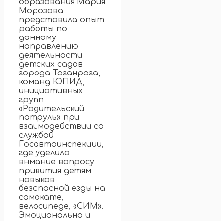
образования Мария
Морозова
представила опыт
работы по
данному
направлению
деятельности
детских садов
города Таганрога,
команд ЮПИД,
инициативных
групп
«Родительский
патруль» при
взаимодействии со
службой
Госавтоинспекции,
где уделила
внмание вопросу
привития детям
навыков
безопасной езды на
самокате,
велосипеде, «СИМ».
Эмоционально и