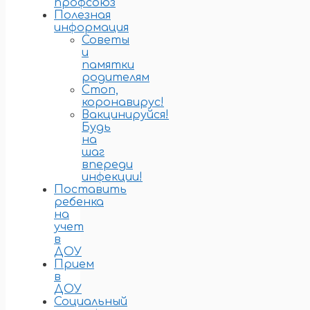
профсоюз
Полезная
информация
Советы
и
памятки
родителям
Стоп,
коронавирус!
Вакцинируйся!
Будь
на
шаг
впереди
инфекции!
Поставить
ребенка
на
учет
в
ДОУ
Прием
в
ДОУ
Социальный