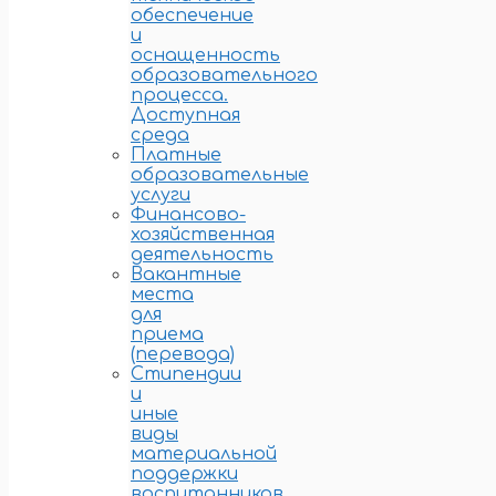
обеспечение
и
оснащенность
образовательного
процесса.
Доступная
среда
Платные
образовательные
услуги
Финансово-
хозяйственная
деятельность
Вакантные
места
для
приема
(перевода)
Стипендии
и
иные
виды
материальной
поддержки
воспитанников