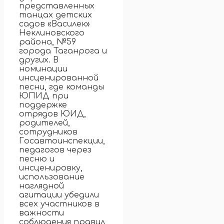
представленных
танцах детских
садов «Василек»
Неклиновского
района, №59
города Таганрога и
других. В
номинации
инсценированной
песни, где команды
ЮПИД при
поддержке
отрядов ЮИД,
родителей,
сотрудников
Госавтоинспекции,
педагогов через
песню и
инсценировку,
использование
наглядной
агитации убедили
всех участников в
важности
соблюдения правил