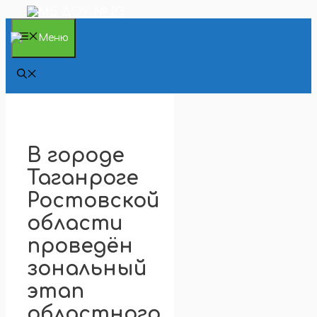
Перейти
к
содержимому
Меню
В городе
Таганроге
Ростовской
области
проведён
зональный
этап
областного