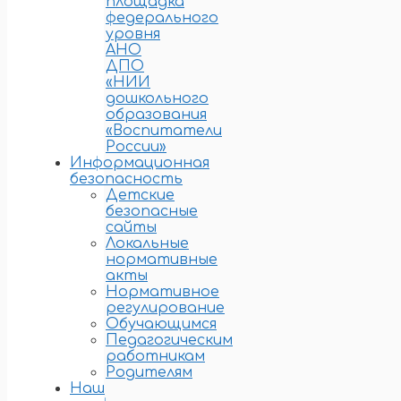
площадка
федерального
уровня
АНО
ДПО
«НИИ
дошкольного
образования
«Воспитатели
России»
Информационная
безопасность
Детские
безопасные
сайты
Локальные
нормативные
акты
Нормативное
регулирование
Обучающимся
Педагогическим
работникам
Родителям
Наш