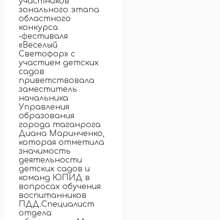
участников
зонального этапа
областного
конкурса
-фестиваля
«Веселый
Светофор» с
участием детских
садов
приветствовала
заместитель
начальника
Управления
образования
города таганрога
Диана Маринченко,
которая отметила
значимость
деятельности
детских садов и
команд ЮПИД в
вопросах обучения
воспитанников
ПДД.
Специалист
отдела