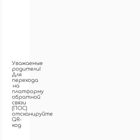
Уважаемые
родители!
Для
перехода
на
платформу
обратной
связи
(ПОС)
отсканируйте
QR-
код