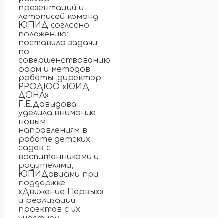
презентаций и
летописей команд
ЮПИД согласно
положению;
поставила задачи
по
совершенствованию
форм и методов
работы; директор
РРОДЮО «ЮИД
ДОНА»
Г.Е.Давыдова
уделила внимание
новым
направлениям в
работе детских
садов с
воспитанниками и
родителями,
ЮПИДовцами при
поддержке
«Движение Первых»
и реализации
проектов с их