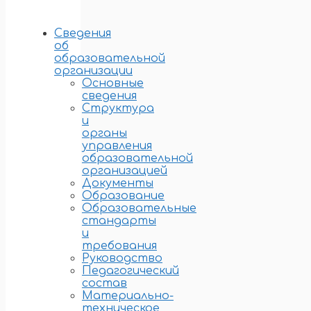
Сведения
об
образовательной
организации
Основные
сведения
Структура
и
органы
управления
образовательной
организацией
Документы
Образование
Образовательные
стандарты
и
требования
Руководство
Педагогический
состав
Материально-
техническое