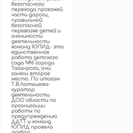
безопасного
перехода проезжей
части дороги,
правильной
безопасной
перевозке детей и
значимости
деятельности
команд ЮПИД- это
единственная
работа детского
сада №6 города
Таганрога, они
заняли второе
место. По итогам
Т.В.Латышева-
куратор
деятельности
ДОО области по
организации
работы по
предупреждению
ДДТТ и команд
ЮПИД провела
разбор