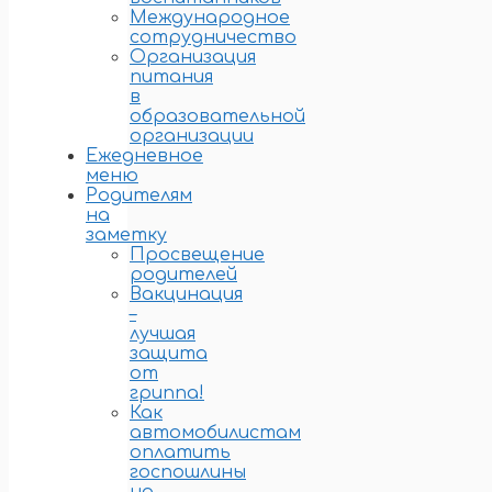
Международное
сотрудничество
Организация
питания
в
образовательной
организации
Ежедневное
меню
Родителям
на
заметку
Просвещение
родителей
Вакцинация
–
лучшая
защита
от
гриппа!
Как
автомобилистам
оплатить
госпошлины