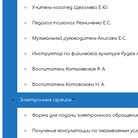
Учитель-логопед Щеголева Е.Ю.
Педагог-психолог Резниченко Е.С.
Музыкальный руководитель Алисова Е.С.
Инструктор по физической культуре Рудюк А
Воспитатель Котылевская Я. А.
Воспитатель Котовскова Н. А.
Электронные сервисы
Форма для подачи электронного обращени
Получение консультации по оказываемым усл