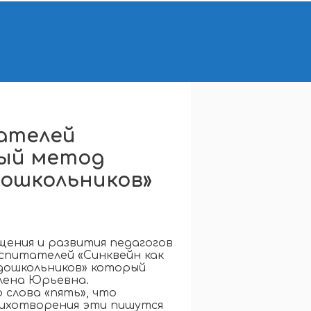
ателей
ный метод
дошкольников»
бщения и развития педагогов
оспитателей «Синквейн как
дошкольников» который
лена Юрьевна.
 слова «пять», что
тихотворения эти пишутся