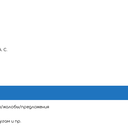
. С.
я/жалобы/предложения
угам и пр.