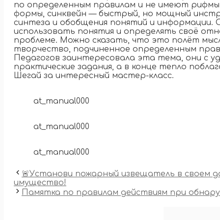
по определенным правилам и не имеют рифмы
формы, синквейн — быстрый, но мощный инстр
синтеза и обобщения понятий и информации. 
использовать понятия и определять своё от
проблеме. Можно сказать, что это полёт мысл
творчество, подчиненное определенным прав
Педагогов заинтересовала эта тема, они с у
практические задания, а в конце тепло побла
Шегай за интересный мастер-класс.
at_manual000
at_manual000
at_manual000
🚨Установи пожарный извещатель в своем д
имущество!
Памятка по правилам действиям при обнару