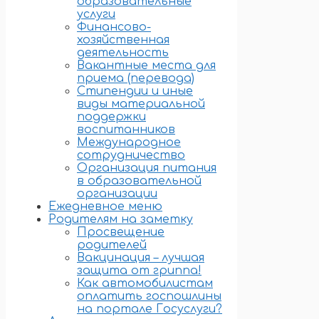
образовательные
услуги
Финансово-
хозяйственная
деятельность
Вакантные места для
приема (перевода)
Стипендии и иные
виды материальной
поддержки
воспитанников
Международное
сотрудничество
Организация питания
в образовательной
организации
Ежедневное меню
Родителям на заметку
Просвещение
родителей
Вакцинация – лучшая
защита от гриппа!
Как автомобилистам
оплатить госпошлины
на портале Госуслуги?