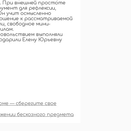
. При внешней простоте
умент для рефлексии,
Он учит осмысленно
ношение к рассматриваемой
и, свободное мини-
илам.
довольствием выполняли
годарили Елену Юрьевну
оме — сберегите свое
жении бесхозного предмета