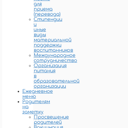
для
приема
(перевода)
Стипендии
и
иные
виды
материальной
поддержки
воспитанников
Международное
сотрудничество
Организация
питания
в
образовательной
организации
Ежедневное
меню
Родителям
на
заметку
Просвещение
родителей
Вакцинация