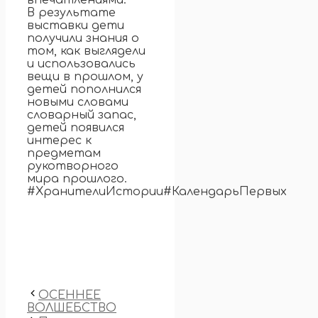
впечатлениями.
В результате
выставки дети
получили знания о
том, как выглядели
и использовались
вещи в прошлом, у
детей пополнился
новыми словами
словарный запас,
детей появился
интерес к
предметам
рукотворного
мира прошлого.
#ХранителиИстории#КалендарьПервых
ОСЕННЕЕ
ВОЛШЕБСТВО