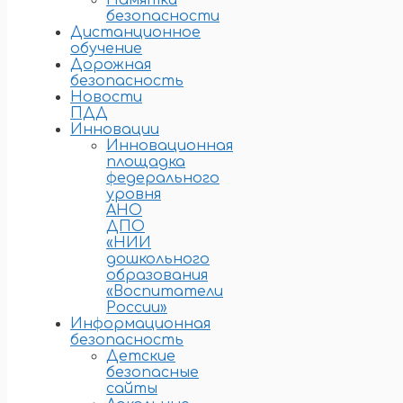
Памятки
безопасности
Дистанционное
обучение
Дорожная
безопасность
Новости
ПДД
Инновации
Инновационная
площадка
федерального
уровня
АНО
ДПО
«НИИ
дошкольного
образования
«Воспитатели
России»
Информационная
безопасность
Детские
безопасные
сайты