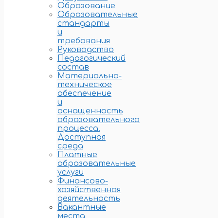
Образование
Образовательные
стандарты
и
требования
Руководство
Педагогический
состав
Материально-
техническое
обеспечение
и
оснащенность
образовательного
процесса.
Доступная
среда
Платные
образовательные
услуги
Финансово-
хозяйственная
деятельность
Вакантные
места