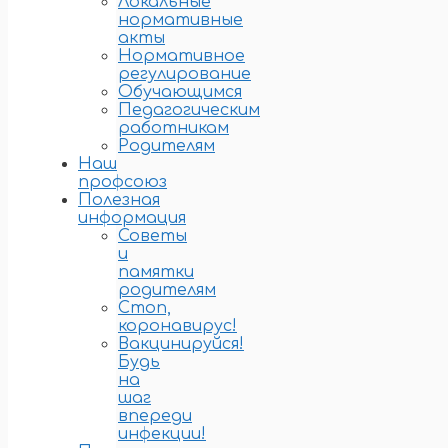
Локальные
нормативные
акты
Нормативное
регулирование
Обучающимся
Педагогическим
работникам
Родителям
Наш
профсоюз
Полезная
информация
Советы
и
памятки
родителям
Стоп,
коронавирус!
Вакцинируйся!
Будь
на
шаг
впереди
инфекции!