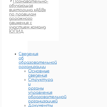
Познавательно-
обучающая
викторина «АБВ»
по правилам
дорожного
движения с
участием команд
ЮПИД
Сведения
об
образовательной
организации
Основные
сведения
Структура
и
органы
управления
образовательной
организацией
Документы