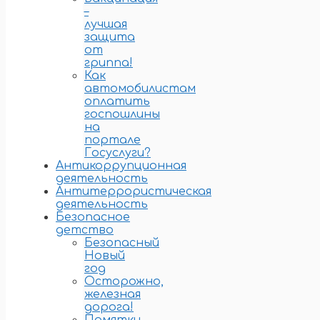
–
лучшая
защита
от
гриппа!
Как
автомобилистам
оплатить
госпошлины
на
портале
Госуслуги?
Антикоррупционная
деятельность
Антитеррористическая
деятельность
Безопасное
детство
Безопасный
Новый
год
Осторожно,
железная
дорога!