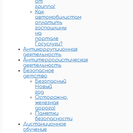
от
гриппа!
Как
автомобилистам
оплатить
госпошлины
на
портале
Госуслуги?
Антикоррупционная
деятельность
Антитеррористическая
деятельность
Безопасное
детство
Безопасный
Новый
год
Осторожно,
железная
дорога!
Памятки
безопасности
Дистанционное
обучение