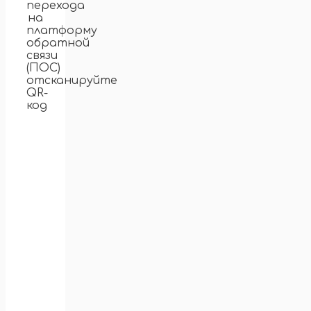
перехода
на
платформу
обратной
связи
(ПОС)
отсканируйте
QR-
код