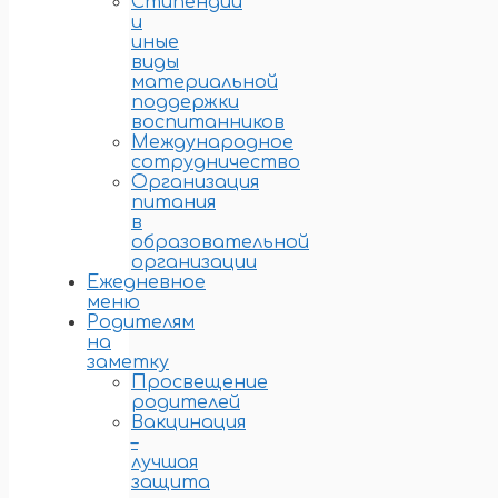
Стипендии
и
иные
виды
материальной
поддержки
воспитанников
Международное
сотрудничество
Организация
питания
в
образовательной
организации
Ежедневное
меню
Родителям
на
заметку
Просвещение
родителей
Вакцинация
–
лучшая
защита