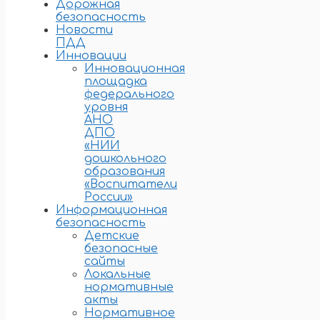
Дорожная
безопасность
Новости
ПДД
Инновации
Инновационная
площадка
федерального
уровня
АНО
ДПО
«НИИ
дошкольного
образования
«Воспитатели
России»
Информационная
безопасность
Детские
безопасные
сайты
Локальные
нормативные
акты
Нормативное