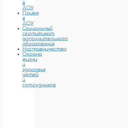
в
ДОУ
Прием
в
ДОУ
Социальный
сертификат
дополнительного
образования
Наставничество
Охрана
жизни
и
здоровья
детей
и
сотрудников