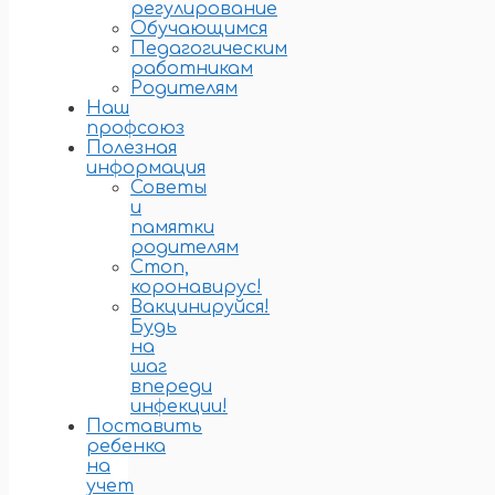
регулирование
Обучающимся
Педагогическим
работникам
Родителям
Наш
профсоюз
Полезная
информация
Советы
и
памятки
родителям
Стоп,
коронавирус!
Вакцинируйся!
Будь
на
шаг
впереди
инфекции!
Поставить
ребенка
на
учет