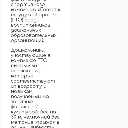
спортивного
комплекса «Готов к
труду и обороне»
(ГТО) среди
воспитанников
дошкольных
образовательных
организаций.
Дошкольники,
участвующие в
комплексе ГТО,
выполняли
испытания,
которые
соответствуют
их возрасту и
навыкам,
получаемым на
занятиях
физической
культурой: бег на
30 м, челночный бег,
метание, прыжок в
длину и гибкость.