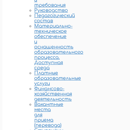
и
требования
Руководство
Педагогический
состав
Материально-
техническое
обеспечение
и
оснащенность
образовательного
процесса.
Доступная
среда
Платные
образовательные
услуги
Финансово-
хозяйственная
деятельность
Вакантные
места
для
приема
(перевода)