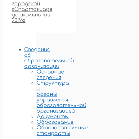
городской
«Спартакиаде
дошкольников –
2026»
Сведения
об
образовательной
организации
Основные
сведения
Структура
и
органы
управления
образовательной
организацией
Документы
Образование
Образовательные
стандарты