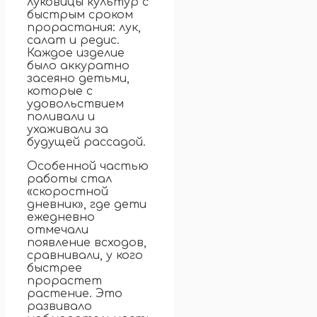
луковицы культур с
быстрым сроком
прорастания: лук,
салат и редис.
Каждое изделие
было аккуратно
засеяно детьми,
которые с
удовольствием
поливали и
ухаживали за
будущей рассадой.
Особенной частью
работы стал
«скоростной
дневник», где дети
ежедневно
отмечали
появление всходов,
сравнивали, у кого
быстрее
прорастет
растение. Это
развивало