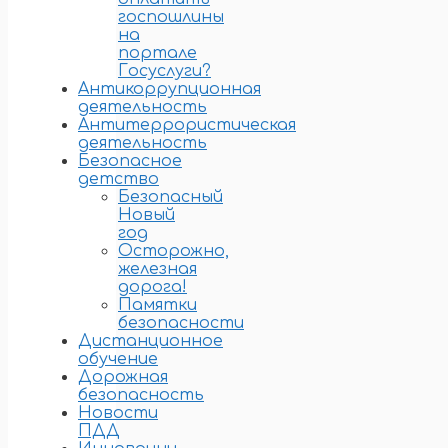
госпошлины
на
портале
Госуслуги?
Антикоррупционная
деятельность
Антитеррористическая
деятельность
Безопасное
детство
Безопасный
Новый
год
Осторожно,
железная
дорога!
Памятки
безопасности
Дистанционное
обучение
Дорожная
безопасность
Новости
ПДД