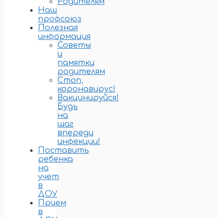
Родителям
Наш
профсоюз
Полезная
информация
Советы
и
памятки
родителям
Стоп,
коронавирус!
Вакцинируйся!
Будь
на
шаг
впереди
инфекции!
Поставить
ребенка
на
учет
в
ДОУ
Прием
в