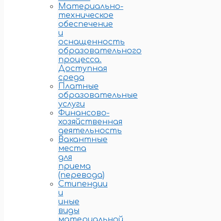
Материально-
техническое
обеспечение
и
оснащенность
образовательного
процесса.
Доступная
среда
Платные
образовательные
услуги
Финансово-
хозяйственная
деятельность
Вакантные
места
для
приема
(перевода)
Стипендии
и
иные
виды
материальной