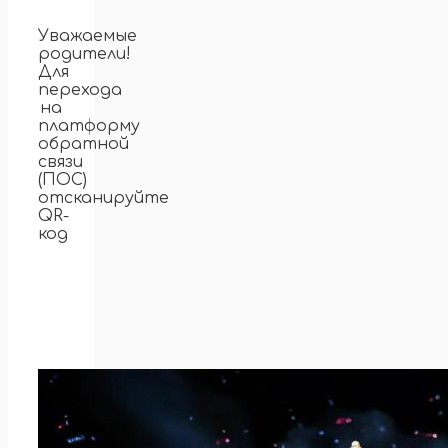
Уважаемые
родители!
Для
перехода
на
платформу
обратной
связи
(ПОС)
отсканируйте
QR-
код