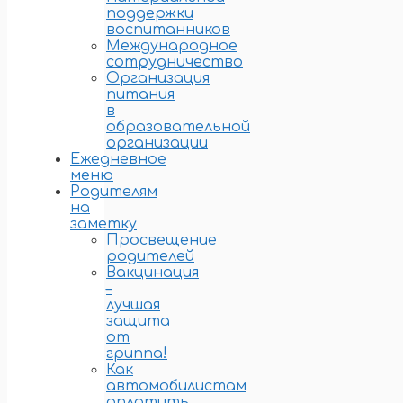
поддержки
воспитанников
Международное
сотрудничество
Организация
питания
в
образовательной
организации
Ежедневное
меню
Родителям
на
заметку
Просвещение
родителей
Вакцинация
–
лучшая
защита
от
гриппа!
Как
автомобилистам
оплатить