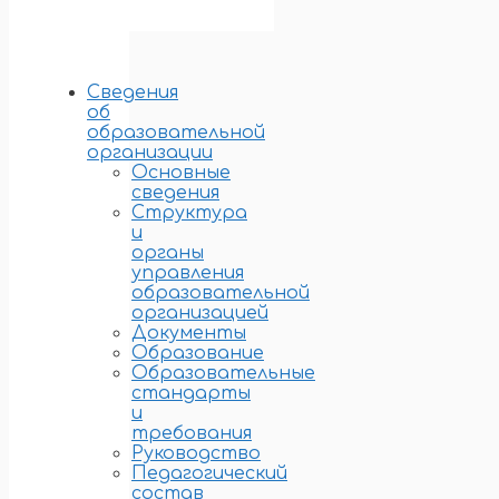
Сведения
об
образовательной
организации
Основные
сведения
Структура
и
органы
управления
образовательной
организацией
Документы
Образование
Образовательные
стандарты
и
требования
Руководство
Педагогический
состав