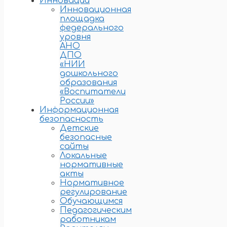
Инновации
Инновационная
площадка
федерального
уровня
АНО
ДПО
«НИИ
дошкольного
образования
«Воспитатели
России»
Информационная
безопасность
Детские
безопасные
сайты
Локальные
нормативные
акты
Нормативное
регулирование
Обучающимся
Педагогическим
работникам