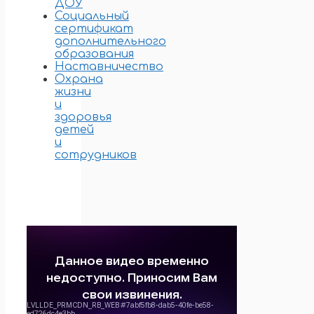
ДОУ
Социальный
сертификат
дополнительного
образования
Наставничество
Охрана
жизни
и
здоровья
детей
и
сотрудников