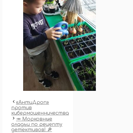
«АнтиДроп»
против
кибермошенничества
🥕 Морковные
оладьи по рецепту
детективов! 🔎