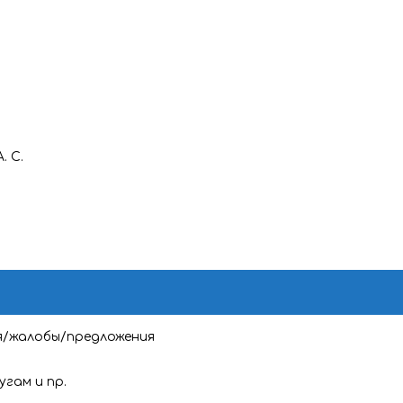
. С.
я/жалобы/предложения
угам и пр.