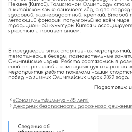
Пекине (Китай). Талисманом Олимпиады стала 
в китайском языке означает лёд, а два подряд
здоровый, жизнерадостный, крепкий. Второй
летающий фонарик, популярный во всём мире,
традиционной культуры Китая и ассоциируетс
яркостью и процветанием.
В преддверии этих спортивных мероприятий, 
тематические беседы, познавательные заняти
Олимпийские игры». Ребята состязались в раз
свой спортивный и командных дух в играх на к
мероприятия ребята пожелали нашим спортсм
побед на зимних Олимпийских играх 2022 года.
Подготовил: и
«Союзмультфильму» – 85 лет!
Декадник безопасности дорожного движени
Сведения об