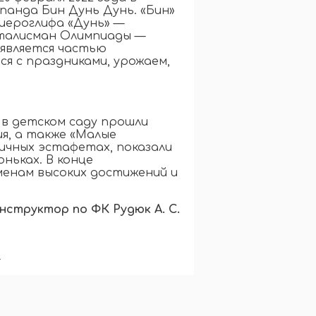
панда Бин Дунь Дунь. «Бин»
 иероглифа «Дунь» —
 талисман Олимпиады —
 является частью
я с праздниками, урожаем,
в детском саду прошли
я, а также «Малые
личных эстафетах, показали
оньках. В конце
енам высоких достижений и
нструктор по ФК Рудюк А. С.
я