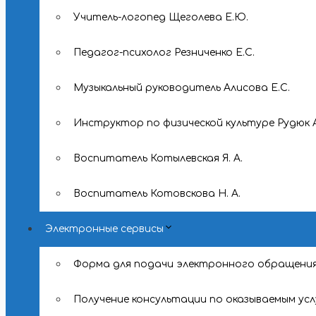
Учитель-логопед Щеголева Е.Ю.
Педагог-психолог Резниченко Е.С.
Музыкальный руководитель Алисова Е.С.
Инструктор по физической культуре Рудюк А
Воспитатель Котылевская Я. А.
Воспитатель Котовскова Н. А.
Электронные сервисы
Форма для подачи электронного обращени
Получение консультации по оказываемым усл