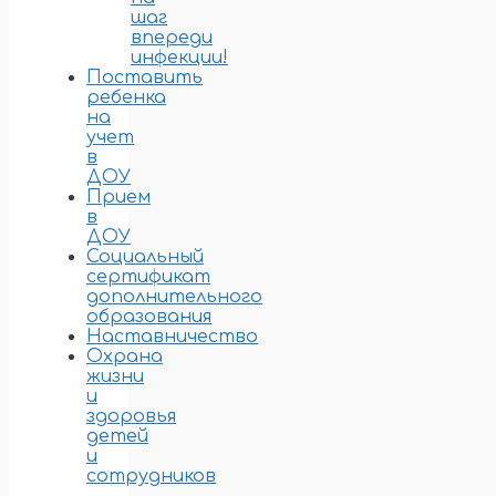
шаг
впереди
инфекции!
Поставить
ребенка
на
учет
в
ДОУ
Прием
в
ДОУ
Социальный
сертификат
дополнительного
образования
Наставничество
Охрана
жизни
и
здоровья
детей
и
сотрудников