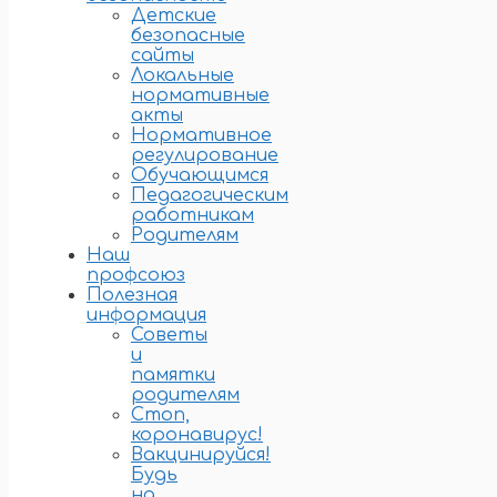
Детские
безопасные
сайты
Локальные
нормативные
акты
Нормативное
регулирование
Обучающимся
Педагогическим
работникам
Родителям
Наш
профсоюз
Полезная
информация
Советы
и
памятки
родителям
Стоп,
коронавирус!
Вакцинируйся!
Будь
на