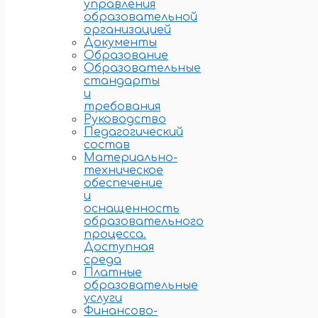
управления
образовательной
организацией
Документы
Образование
Образовательные
стандарты
и
требования
Руководство
Педагогический
состав
Материально-
техническое
обеспечение
и
оснащенность
образовательного
процесса.
Доступная
среда
Платные
образовательные
услуги
Финансово-