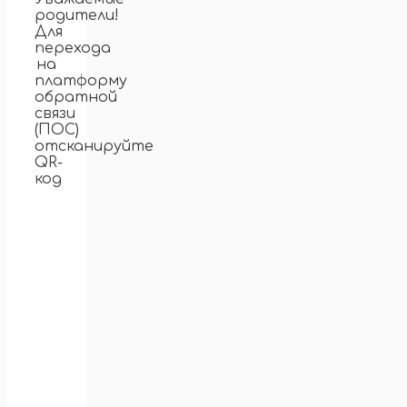
родители!
Для
перехода
на
платформу
обратной
связи
(ПОС)
отсканируйте
QR-
код