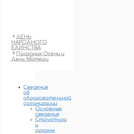
ДЕНЬ
НАРОДНОГО
ЕДИНСТВА
Праздник Осени и
День Матери
Сведения
об
образовательной
организации
Основные
сведения
Структура
и
органы