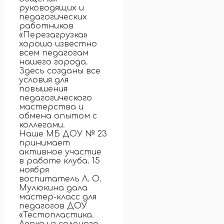
руководящих и
педагогических
работников
«Перезагрузка»
хорошо известно
всем педагогам
нашего города.
Здесь созданы все
условия для
повышения
педагогического
мастерства и
обмена опытом с
коллегами.
Наше МБ ДОУ № 23
принимает
активное участие
в работе клуба. 15
ноября
воспитатель Л. О.
Мулюкина дала
мастер-класс для
педагогов ДОУ
«Тестопластика.