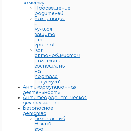
заметку
Просвещение
родителей
Вакцинация
–
лучшая
защита
от
гриппа!
Как
автомобилистам
оплатить
госпошлины
на
портале
Госуслуги?
Антикоррупционная
деятельность
Антитеррористическая
деятельность
Безопасное
детство
Безопасный
Новый
год