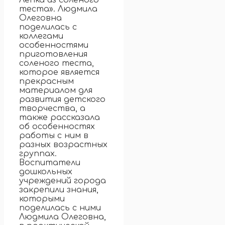
Лепка из соленого
теста». Людмила
Олеговна
поделилась с
коллегами
особенностями
приготовления
соленого теста,
которое является
прекрасным
материалом для
развития детского
творчества, а
также рассказала
об особенностях
работы с ним в
разных возрастных
группах.
Воспитатели
дошкольных
учреждений города
закрепили знания,
которыми
поделилась с ними
Людмила Олеговна,