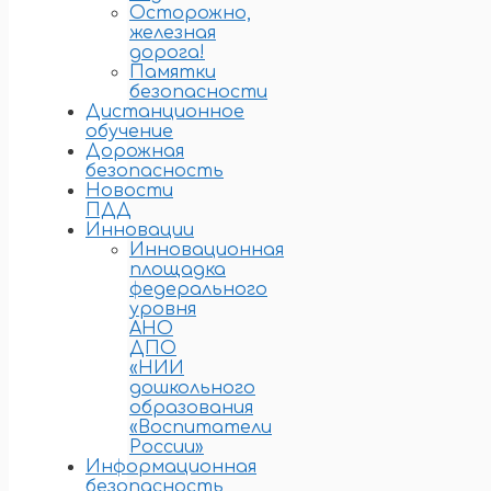
Осторожно,
железная
дорога!
Памятки
безопасности
Дистанционное
обучение
Дорожная
безопасность
Новости
ПДД
Инновации
Инновационная
площадка
федерального
уровня
АНО
ДПО
«НИИ
дошкольного
образования
«Воспитатели
России»
Информационная
безопасность