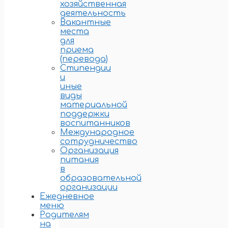
хозяйственная
деятельность
Вакантные
места
для
приема
(перевода)
Стипендии
и
иные
виды
материальной
поддержки
воспитанников
Международное
сотрудничество
Организация
питания
в
образовательной
организации
Ежедневное
меню
Родителям
на