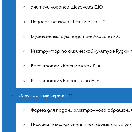
Учитель-логопед Щеголева Е.Ю.
Педагог-психолог Резниченко Е.С.
Музыкальный руководитель Алисова Е.С.
Инструктор по физической культуре Рудюк А
Воспитатель Котылевская Я. А.
Воспитатель Котовскова Н. А.
Электронные сервисы
Форма для подачи электронного обращени
Получение консультации по оказываемым усл