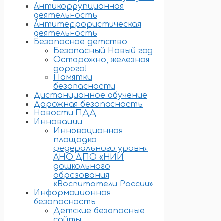
Антикоррупционная
деятельность
Антитеррористическая
деятельность
Безопасное детство
Безопасный Новый год
Осторожно, железная
дорога!
Памятки
безопасности
Дистанционное обучение
Дорожная безопасность
Новости ПДД
Инновации
Инновационная
площадка
федерального уровня
АНО ДПО «НИИ
дошкольного
образования
«Воспитатели России»
Информационная
безопасность
Детские безопасные
сайты