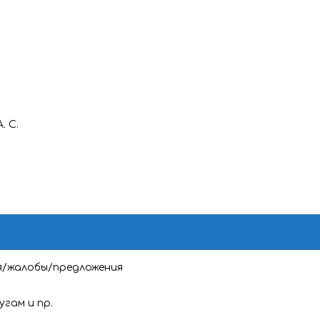
. С.
я/жалобы/предложения
угам и пр.