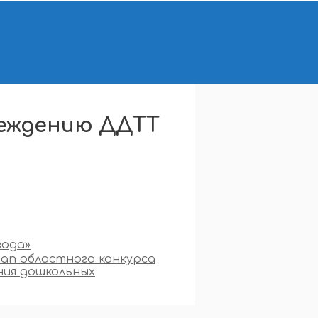
реждению ДДТТ
вода»
тап областного конкурса
ния дошкольных