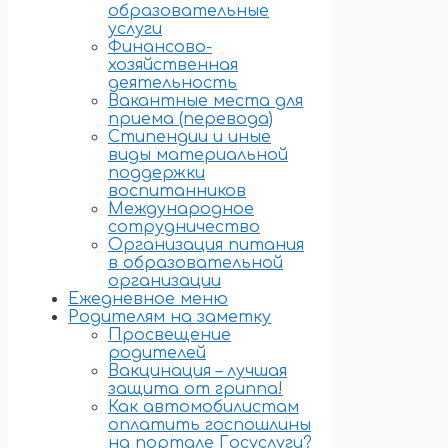
образовательные
услуги
Финансово-
хозяйственная
деятельность
Вакантные места для
приема (перевода)
Стипендии и иные
виды материальной
поддержки
воспитанников
Международное
сотрудничество
Организация питания
в образовательной
организации
Ежедневное меню
Родителям на заметку
Просвещение
родителей
Вакцинация – лучшая
защита от гриппа!
Как автомобилистам
оплатить госпошлины
на портале Госуслуги?